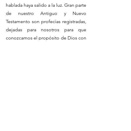
hablada haya salido a la luz. Gran parte
de nuestro Antiguo y Nuevo
Testamento son profecías registradas,
dejadas para nosotros para que
conozcamos el propósito de Dios con
respecto a nosotros y la historia de su
fidelidad a través de l
siglos. Él es un
hacedor de pactos, que trata con un
hombre débil y vacilante que rompe
el pacto. El bosquejo de la historia
pre-escrita de Moisés, para Israel, y la
historia pre-escrita por el apóstol Juan
en el Apocalipsis, y la historia pre-
escrita de Daniel en los gobiernos
mundiales gentiles, se encuentran
antes en la Biblia, aun cuando las tres