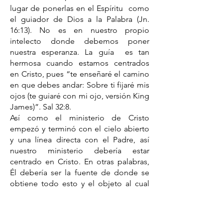
lugar de ponerlas en el Espíritu como
el guiador de Dios a la Palabra (Jn.
16:13). No es en nuestro propio
intelecto donde debemos poner
nuestra esperanza. La guía es tan
hermosa cuando estamos centrados
en Cristo, pues “te enseñaré el camino
en que debes andar: Sobre ti fijaré mis
ojos (te guiaré con mi ojo, versión King
James)”. Sal 32:8.
Así como el ministerio de Cristo
empezó y terminó con el cielo abierto
y una línea directa con el Padre, así
nuestro ministerio debería estar
centrado en Cristo. En otras palabras,
Él debería ser la fuente de donde se
obtiene todo esto y el objeto al cual
todo fluye si se quiere tener un fruto
que permanezca. Los discípulos
dijeron de Cristo que Él era un