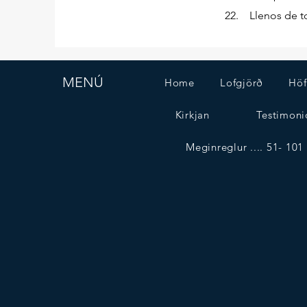
22. Llenos de to
MENÚ
Home
Lofgjörð
Höf
Kirkjan
Testimoni
Meginreglur .... 51- 101