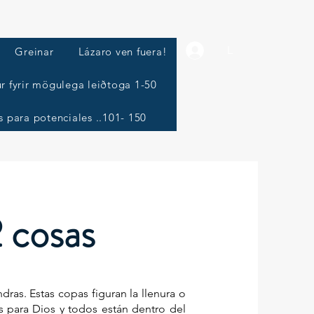
L
Greinar
Lázaro ven fuera!
r fyrir mögulega leiðtoga 1-50
s para potenciales ..101- 150
2 cosas
ras. Estas copas figuran la llenura o
ias para Dios y todos están dentro del