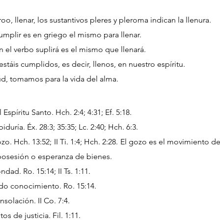
oo, llenar, los sustantivos pleres y pleroma indican la llenura.
cumplir es en griego el mismo para llenar.
n el verbo suplirá es el mismo que llenará.
stáis cumplidos, es decir, llenos, en nuestro espíritu.
ud, tomamos para la vida del alma.
Espíritu Santo. Hch. 2:4; 4:31; Ef. 5:18.
duría. Éx. 28:3; 35:35; Lc. 2:40; Hch. 6:3.
o. Hch. 13:52; II Ti. 1:4; Hch. 2:28. El gozo es el movimiento 
posesión o esperanza de bienes.
ad. Ro. 15:14; II Ts. 1:11.
do conocimiento. Ro. 15:14.
solación. II Co. 7:4.
s de justicia. Fil. 1:11.