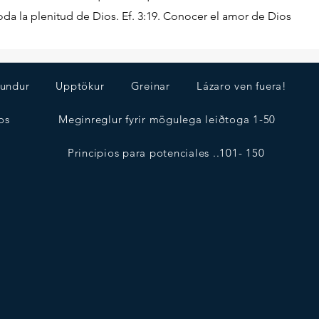
da la plenitud de Dios. Ef. 3:19. Conocer el amor de Dios
undur
Upptökur
Greinar
Lázaro ven fuera!
os
Meginreglur fyrir mögulega leiðtoga 1-50
Principios para potenciales ..101- 150