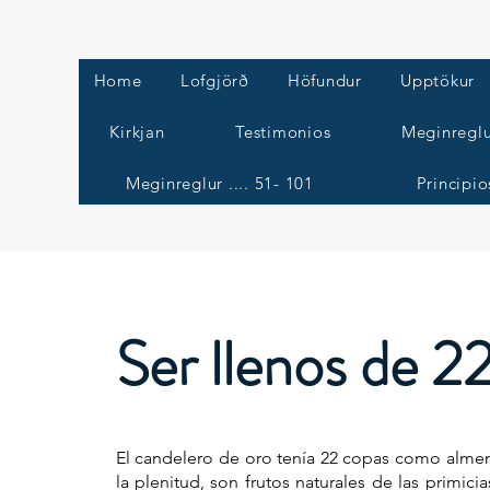
Home
Lofgjörð
Höfundur
Upptökur
Kirkjan
Testimonios
Meginreglu
Meginreglur .... 51- 101
Principio
Ser llenos de 2
El candelero de oro tenía 22 copas como almend
la plenitud, son frutos naturales de las primic