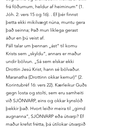
frá föðurnum, heldur af heiminum“ (1.
Jóh. 2: vers 15 og 16). . Ef þér finnst
þetta ekki mikilvægt núna, muntu gera
það seinna; Það mun líklega gerast
áður en þú veist af.
Páll talar um þennan „ást“ til komu
Krists sem „skyldu“, annars er maður
undir bölvun. „Sá sem elskar ekki
Drottin Jesú Krist, hann sé bölvaður.
Maranatha (Drottinn okkar kemur)“ (2.
Korintubréf 16: vers 22). Kærleikur Guðs
gegn losta og stolti, sem eru samheiti
við SJÓNVARP, eins og okkar kynslóð
þekkir það. Hvort leiðir meira til „girnd
augnanna“, SJÓNVARP eða útvarp? Ef
maður krefst frétta, þá útilokar útvarpið