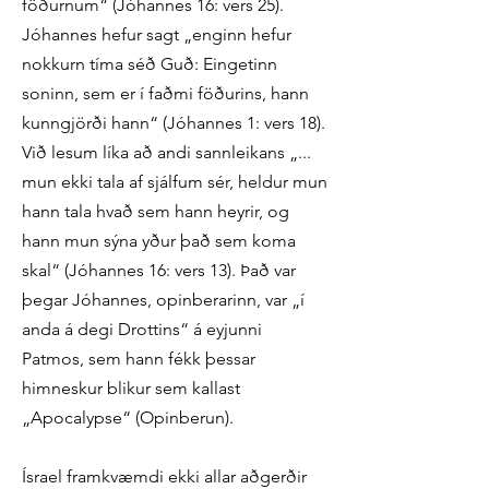
föðurnum“ (Jóhannes 16: vers 25).
Jóhannes hefur sagt „enginn hefur
nokkurn tíma séð Guð: Eingetinn
soninn, sem er í faðmi föðurins, hann
kunngjörði hann“ (Jóhannes 1: vers 18).
Við lesum líka að andi sannleikans „...
mun ekki tala af sjálfum sér, heldur mun
hann tala hvað sem hann heyrir, og
hann mun sýna yður það sem koma
skal“ (Jóhannes 16: vers 13). Það var
þegar Jóhannes, opinberarinn, var „í
anda á degi Drottins“ á eyjunni
Patmos, sem hann fékk þessar
himneskur blikur sem kallast
„Apocalypse“ (Opinberun).
Ísrael framkvæmdi ekki allar aðgerðir