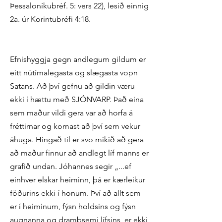
Þessaloníkubréf. 5: vers 22), lesið einnig
2a. úr Korintubréfi 4:18.
Efnishyggja gegn andlegum gildum er
eitt nútímalegasta og slægasta vopn
Satans. Að því gefnu að gildin væru
ekki í hættu með SJÓNVARP. Það eina
sem maður vildi gera var að horfa á
fréttirnar og komast að því sem vekur
áhuga. Hingað til er svo mikið að gera
að maður finnur að andlegt líf manns er
grafið undan. Jóhannes segir „...ef
einhver elskar heiminn, þá er kærleikur
föðurins ekki í honum. Því að allt sem
er í heiminum, fýsn holdsins og fýsn
augnanna og drambsemi lífsins, er ekki