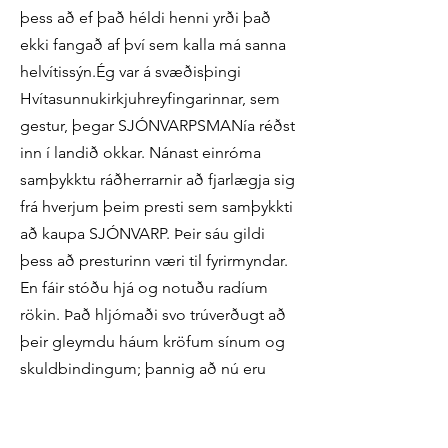
þess að ef það héldi henni yrði það
ekki fangað af því sem kalla má sanna
helvítissýn.Ég var á svæðisþingi
Hvítasunnukirkjuhreyfingarinnar, sem
gestur, þegar SJÓNVARPSMANía réðst
inn í landið okkar. Nánast einróma
samþykktu ráðherrarnir að fjarlægja sig
frá hverjum þeim presti sem samþykkti
að kaupa SJÓNVARP. Þeir sáu gildi
þess að presturinn væri til fyrirmyndar.
En fáir stóðu hjá og notuðu radíum
rökin. Það hljómaði svo trúverðugt að
þeir gleymdu háum kröfum sínum og
skuldbindingum; þannig að nú eru
nánast allir með sitt eigið sjónvarp. Og
að minnsta kosti einn af þessum