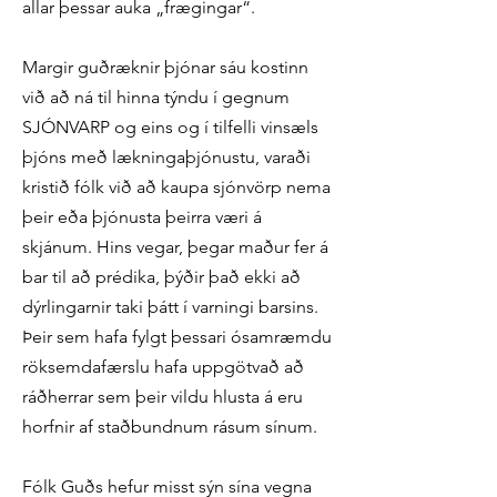
allar þessar auka „frægingar“.
Margir guðræknir þjónar sáu kostinn
við að ná til hinna týndu í gegnum
SJÓNVARP og eins og í tilfelli vinsæls
þjóns með lækningaþjónustu, varaði
kristið fólk við að kaupa sjónvörp nema
þeir eða þjónusta þeirra væri á
skjánum. Hins vegar, þegar maður fer á
bar til að prédika, þýðir það ekki að
dýrlingarnir taki þátt í varningi barsins.
Þeir sem hafa fylgt þessari ósamræmdu
röksemdafærslu hafa uppgötvað að
ráðherrar sem þeir vildu hlusta á eru
horfnir af staðbundnum rásum sínum.
Fólk Guðs hefur misst sýn sína vegna