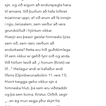
sýn, og við eigum að endurspegla hana
til annarra. Við þurfum að hafa loftnet
trúarinnar uppi, ef við erum að fá innsýn
í nýju Jerúsalem, sem verður að vera
grundvölluð í hjörtum okkar.
Hverjir eru þessir geislar himnesks ljóss
sem við, sem rásir, verðum að
endurkasta? Þetta eru hið guðdómlega
líf sem okkur er gefið fyrir orð og anda.
Við höfum lesið að „í honum (Kristi) var
líf...“ Heilagur andi er kallaður andi
lífsins (Opinberunarbókin 11: vers 11).
Hvort tveggja gefur okkur sýn á
himneska hluti, þá sem eru viðstaddir
og þá sem koma. Kristur, Orðið, segir
„...en ég mun segja yður skýrt frá