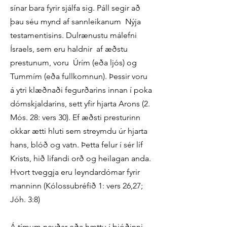
sínar bara fyrir sjálfa sig. Páll segir að
þau séu mynd af sannleikanum Nýja
testamentisins. Dulrænustu málefni
Ísraels, sem eru haldnir af æðstu
prestunum, voru Úrím (eða ljós) og
Tummím (eða fullkomnun). Þessir voru
á ytri klæðnaði fegurðarins innan í poka
dómskjaldarins, sett yfir hjarta Arons (2.
Mós. 28: vers 30). Ef æðsti presturinn
okkar ætti hluti sem streymdu úr hjarta
hans, blóð og vatn. Þetta felur í sér líf
Krists, hið lifandi orð og heilagan anda.
Hvort tveggja eru leyndardómar fyrir
manninn (Kólossubréfið 1: vers 26,27;
Jóh. 3:8)
Á tímum neyðar eða hættu í þjóðinni