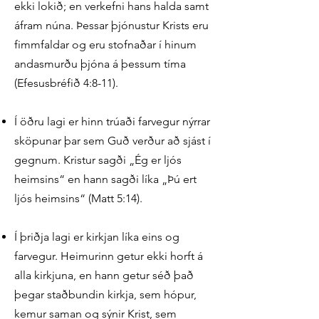
ekki lokið; en verkefni hans halda samt
áfram núna. Þessar þjónustur Krists eru
fimmfaldar og eru stofnaðar í hinum
andasmurðu þjóna á þessum tíma
(Efesusbréfið 4:8-11).
Í öðru lagi er hinn trúaði farvegur nýrrar
sköpunar þar sem Guð verður að sjást í
gegnum. Kristur sagði „Ég er ljós
heimsins“ en hann sagði líka „Þú ert
ljós heimsins“ (Matt 5:14).
Í þriðja lagi er kirkjan líka eins og
farvegur. Heimurinn getur ekki horft á
alla kirkjuna, en hann getur séð það
þegar staðbundin kirkja, sem hópur,
kemur saman og sýnir Krist, sem