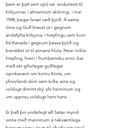
(sem er þýtt sem sýn) var endurreist til
kirkjunnar, í almennum skilningi, í maí
1948, þegar Ísrael varð þjóð. Á sama
tíma og Guð braust út í gegnum
andafyllta kirkjuna, í hreyfingu sem kom
frá Kanada í gegnum þessa þjóð og
breiddist út til annarra hluta. Þessi mikla
hreyfing, hrein í frumbernsku sinni, bar
með sér gífurlegar guðlegar
opinberanir um komu Krists, um
yfirvofandi dóm sem bíða, eins og
voldugt dimmt ský, yfir heiminum og
um upprisu voldugs hers hans.
Er það því undarlegt að Satan myndi
vinna með manninum á nákvæmlega
þessum sömu árum til að efla sýn sína?