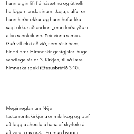
hann eigin lífi frá hásætinu og úthellir
heilögum anda sínum. Jæja, sjálfur er
hann hirðir okkar og hann hefur líka
sagt okkur að andinn „mun leiða yður í
allan sannleikann. Þeir vinna saman.
Guð vill ekki að við, sem rásir hans,
hindri þær. Himneskir gestgjafar íhuga
vandlega rás nr. 3, Kirkjan, til að læra
himneska speki (Efesusbréfið 3:10).
Meginreglan um Nýja
testamentiskirkjuna er mikilvæg og þarf
að leggja áherslu á hana ef skýrleiki á
að vera á rás nr.3. „Ég mun byggja