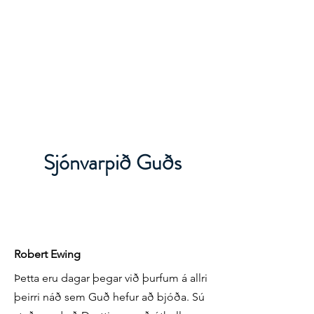
Sjónvarpið Guðs
Robert Ewing
Þetta eru dagar þegar við þurfum á allri
þeirri náð sem Guð hefur að bjóða. Sú