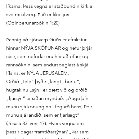
líkama. Þess vegna er staðbundin kirkja
svo mikilvæg. Það er líka ljós
(Opinberunarbókin 1:20)
Þannig að sjónvarp Guðs er afrakstur
hinnar NÝJA SKÖPUNAR og hefur þrjár
rásir, sem nefndar eru hér að ofan; og
rannsóknin, sem endurspeglast á skjá
lífsins, er NÝJA JERUSALEM.
Orðið „tele“ þýðir „langt í burtu“,
hugtakinu „sýn“ er bætt við og orðið
„fjarsýn“ er síðan myndað. „Augu þín
munu sjá konunginn í fegurð hans; Þeir
munu sjá landið, sem er fjarlægt“
(Jesaja 33: vers 17). Hvers vegna eru
þessir dagar framtíðarsýnar? „Þar sem