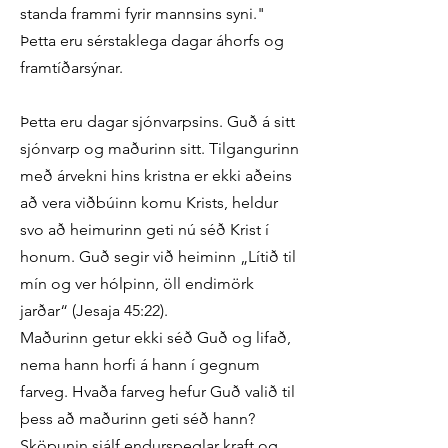
standa frammi fyrir mannsins syni."
Þetta eru sérstaklega dagar áhorfs og
framtíðarsýnar.
Þetta eru dagar sjónvarpsins. Guð á sitt
sjónvarp og maðurinn sitt. Tilgangurinn
með árvekni hins kristna er ekki aðeins
að vera viðbúinn komu Krists, heldur
svo að heimurinn geti nú séð Krist í
honum. Guð segir við heiminn „Lítið til
mín og ver hólpinn, öll endimörk
jarðar“ (Jesaja 45:22).
Maðurinn getur ekki séð Guð og lifað,
nema hann horfi á hann í gegnum
farveg. Hvaða farveg hefur Guð valið til
þess að maðurinn geti séð hann?
Sköpunin sjálf endurspeglar kraft og