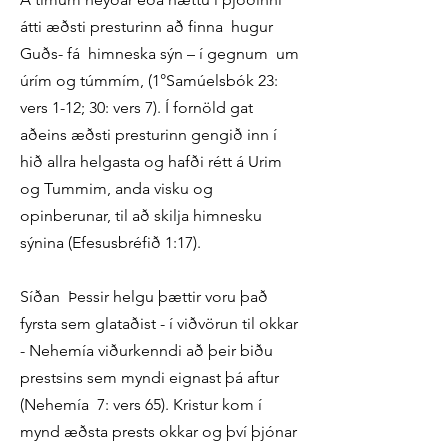
átti æðsti presturinn að finna hugur
Guðs- fá himneska sýn – í gegnum um
úrím og túmmím, (1°Samúelsbók 23:
vers 1-12; 30: vers 7). Í fornöld gat
aðeins æðsti presturinn gengið inn í
hið allra helgasta og hafði rétt á Urim
og Tummim, anda visku og
opinberunar, til að skilja himnesku
sýnina (Efesusbréfið 1:17).
Síðan Þessir helgu þættir voru það
fyrsta sem glataðist - í viðvörun til okkar
- Nehemía viðurkenndi að þeir biðu
prestsins sem myndi eignast þá aftur
(Nehemía 7: vers 65). Kristur kom í
mynd æðsta prests okkar og því þjónar