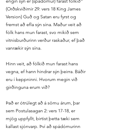
engin sýn er (spádómur) farast fólkið“
(Orðskviðirnir 29: vers 18 King James
Version) Guð og Satan eru fyrst og
fremst að efla sýn sína. Maður veit að
fólk hans mun farast, svo mikið sem
vitnisburðurinn verður raskaður, ef það
vanrækir sýn sína.
Hinn veit, að fólkið mun farast hans
vegna, ef hann hindrar sýn þeirra. Báðir
eru í keppninni. Hvorum megin við
girðinguna erum við?
Það er ótrúlegt að á sömu árum, þar
sem Postulasagan 2: vers 17-18, er
mjög uppfyllt, birtist þetta tæki sem
kallast sjónvarp. Því að spádómurinn