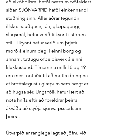
að alkóhólismi hefði næstum tvöfaldast
síðan SJÓNVARPIÐ hafði einkennandi
stuðning sinn. Allar aðrar tegundir
illsku: nauðganir, rán, glæpagengi,
slagsmál, hefur verið tilkynnt í stórum
stíl. Tilkynnt hefur verið um þrjátíu
morð á einum degi í einni borg og
annarri, tuttugu ofbeldisverk á einni
klukkustund. Tímarnir á milli 16 og 19
eru mest notaðir til að metta drengina
af hrottalegustu glæpum sem hægt er
að hugsa sér. Ungt fólk hefur lært að
nota hnífa eftir að foreldrar þeirra
ákváðu að styðja sjónvarpsstarfsemi
þeirra.
Útvarpið er ranglega lagt að jöfnu við