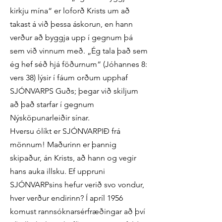
kirkju mína“ er loforð Krists um að
takast á við þessa áskorun, en hann
verður að byggja upp í gegnum þá
sem við vinnum með. „Ég tala það sem
ég hef séð hjá föðurnum“ (Jóhannes 8:
vers 38) lýsir í fáum orðum upphaf
SJÓNVARPS Guðs; þegar við skiljum
að það starfar í gegnum
Nýsköpunarleiðir sínar.
Hversu ólíkt er SJÓNVARPIÐ frá
mönnum! Maðurinn er þannig
skipaður, án Krists, að hann og vegir
hans auka illsku. Ef uppruni
SJÓNVARPsins hefur verið svo vondur,
hver verður endirinn? Í apríl 1956
komust rannsóknarsérfræðingar að því