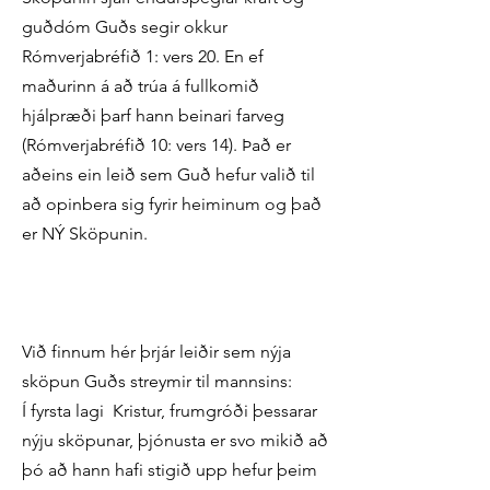
guðdóm Guðs segir okkur
Rómverjabréfið 1: vers 20. En ef
maðurinn á að trúa á fullkomið
hjálpræði þarf hann beinari farveg
(Rómverjabréfið 10: vers 14). Það er
aðeins ein leið sem Guð hefur valið til
að opinbera sig fyrir heiminum og það
er NÝ Sköpunin.
Við finnum hér þrjár leiðir sem nýja
sköpun Guðs streymir til mannsins:
Í fyrsta lagi Kristur, frumgróði þessarar
nýju sköpunar, þjónusta er svo mikið að
þó að hann hafi stigið upp hefur þeim