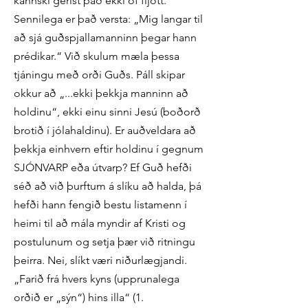
kannski gerist það ekki of fljótt.
Sennilega er það versta: „Mig langar til
að sjá guðspjallamanninn þegar hann
prédikar.“ Við skulum mæla þessa
tjáningu með orði Guðs. Páll skipar
okkur að „...ekki þekkja manninn að
holdinu“, ekki einu sinni Jesú (boðorð
brotið í jólahaldinu). Er auðveldara að
þekkja einhvern eftir holdinu í gegnum
SJÓNVARP eða útvarp? Ef Guð hefði
séð að við þurftum á slíku að halda, þá
hefði hann fengið bestu listamenn í
heimi til að mála myndir af Kristi og
postulunum og setja þær við ritningu
þeirra. Nei, slíkt væri niðurlægjandi.
„Farið frá hvers kyns (upprunalega
orðið er „sýn“) hins illa“ (1.