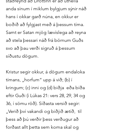
staðreynd að Drottinn er að úthella
anda sínum í miklum bylgjum sýnir náð
hans í okkar garð núna, en okkur er
boðið að fylgjast með á þessum tíma.
Samt er Satan mjög lævíslega að reyna
að stela þessari náð frá börnum Guðs
svo að þau verði sigruð á þessum
síðustu dögum.
Kristur segir okkur, á dögum endaloka
tímans, „horfum“ upp á við; (b) í
kringum; (c) inni og (d) biðja eða bíða
eftir Guði (í Lúkas 21: vers 28, 29, 34 og
36, í sömu röð). Síðasta versið segir:
„Verið því vakandi og biðjið ætíð, til
þess að þú verðir þess verðugur að
forðast allt þetta sem koma skal og