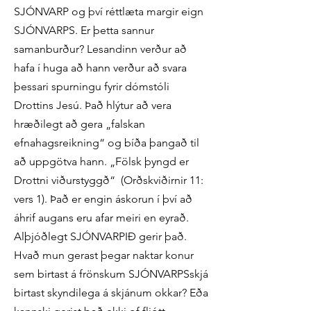
SJÓNVARP og því réttlæta margir eign
SJÓNVARPS. Er þetta sannur
samanburður? Lesandinn verður að
hafa í huga að hann verður að svara
þessari spurningu fyrir dómstóli
Drottins Jesú. Það hlýtur að vera
hræðilegt að gera „falskan
efnahagsreikning“ og bíða þangað til
að uppgötva hann. „Fölsk þyngd er
Drottni viðurstyggð“ (Orðskviðirnir 11:
vers 1). Það er engin áskorun í því að
áhrif augans eru afar meiri en eyrað.
Alþjóðlegt SJÓNVARPIÐ gerir það.
Hvað mun gerast þegar naktar konur
sem birtast á frönskum SJÓNVARPSskjá
birtast skyndilega á skjánum okkar? Eða