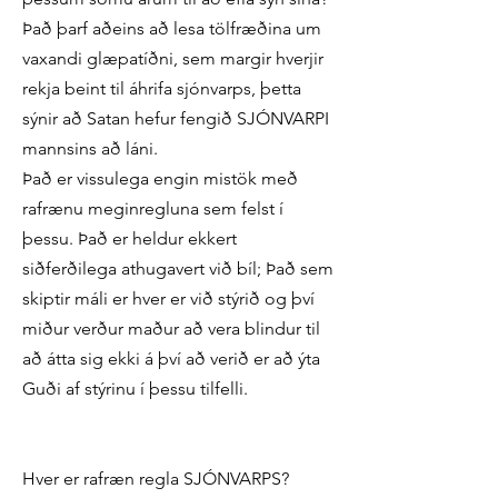
Það þarf aðeins að lesa tölfræðina um
vaxandi glæpatíðni, sem margir hverjir
rekja beint til áhrifa sjónvarps, þetta
sýnir að Satan hefur fengið SJÓNVARPI
mannsins að láni.
Það er vissulega engin mistök með
rafrænu meginregluna sem felst í
þessu. Það er heldur ekkert
siðferðilega athugavert við bíl; Það sem
skiptir máli er hver er við stýrið og því
miður verður maður að vera blindur til
að átta sig ekki á því að verið er að ýta
Guði af stýrinu í þessu tilfelli.
Hver er rafræn regla SJÓNVARPS?