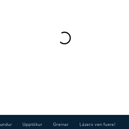
undur
Upptökur
Greinar
Lázaro ven fuera!