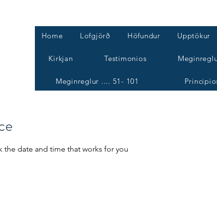
Home
Lofgjörð
Höfundur
Upptökur
Kirkjan
Testimonios
Meginreglu
Meginreglur .... 51- 101
Principio
ice
k the date and time that works for you