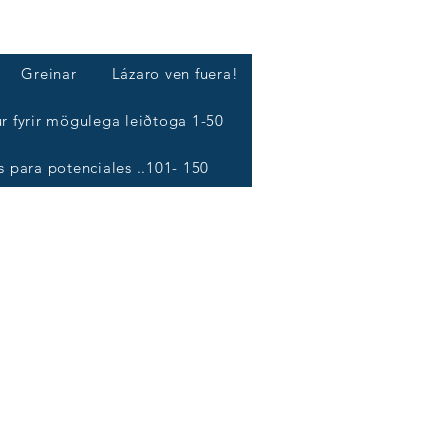
L
Greinar
Lázaro ven fuera!
r fyrir mögulega leiðtoga 1-50
s para potenciales ..101- 150