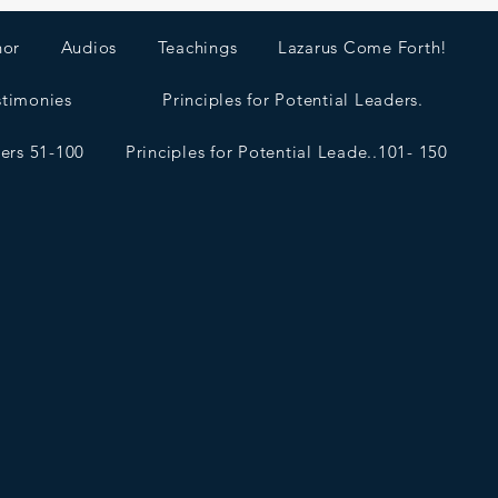
hor
Audios
Teachings
Lazarus Come Forth!
stimonies
Principles for Potential Leaders.
ders 51-100
Principles for Potential Leade..101- 150