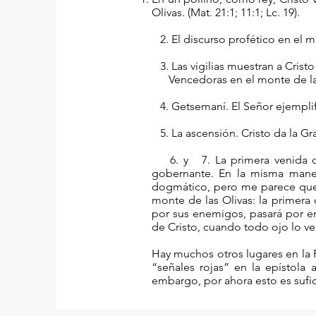
Olivas. (Mat. 21:1; 11:1; Lc. 19).
2. El discurso profético en el m
3. Las vigilias muestran a C
Vencedoras en el monte de las Ol
4. Getsemaní. El Señor ejemplifi
5. La ascensión. Cristo da la Gr
6. y 7. La primera venida de 
gobernante. En la misma maner
dogmático, pero me parece que en
monte de las Olivas: la primera 
por sus enemigos, pasará por en
de Cristo, cuando todo ojo lo ver
Hay muchos otros lugares en la 
“señales rojas” en la epístola
embargo, por ahora esto es sufic