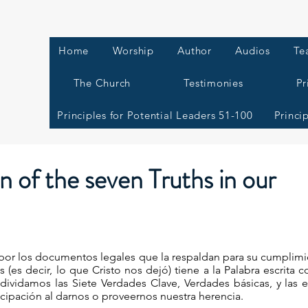
Home
Worship
Author
Audios
Te
The Church
Testimonies
Pr
Principles for Potential Leaders 51-100
Princi
n of the seven Truths in our
 por los documentos legales que la respaldan para su cumplimi
 (es decir, lo que Cristo nos dejó) tiene a la Palabra escrita
ividamos las Siete Verdades Clave, Verdades básicas, y las
cipación al darnos o proveernos nuestra herencia.