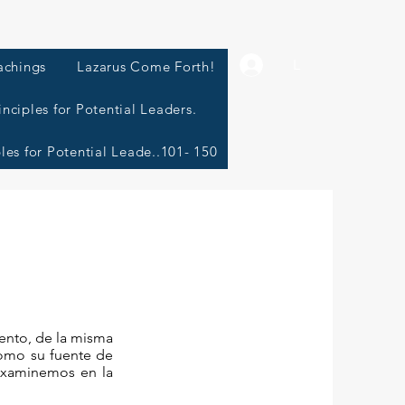
L
achings
Lazarus Come Forth!
inciples for Potential Leaders.
ples for Potential Leade..101- 150
ento, de la misma
 como su fuente de
 examinemos en la