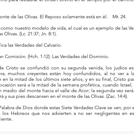
onte de las Olivas. El Reposo solamente está en él. Mt. 24.
risto como nuestro modelo de vida, el cual es un ejemplo
ivas. (Lc. 21:37; Jn. 8:1).
ca las Verdades del Calvario.
an Comisión. (Hch. 1:12). Las Verdades del Dominio.
Cristo se confundió con su segunda venida, los judíos es
a, muchos creyentes están hoy confundidos, al no ver a l
 la mitad de los últimos siete años, y en su final, Cristo pas
ocasión será a la mitad de la semana profética, cuando Israel,
 medio del monte hacia el valle de Acor; la segunda vez será 
á y sus pies descansen en el monte de las Olivas. (Zac. 14:4).
Palabra de Dios donde estas Siete Verdades Clave se ven, por 
 a los Hebreos que nos advierten a no ser negligentes en es
iente.