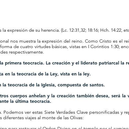
a expresión de su herencia. (Lc. 12:31,32; 18:16; Hch. 14:22, etc
l nos muestra la expresión del reino. Como Cristo es el rein
orma de cuatro virtudes básicas, vistas en I Corintios 1:30; en
tudes respectivamente.
rimera teocracia. La creación y el liderato patriarcal la r
en la teocracia de la Ley, vista en la ley.
la teocracia de la Iglesia, compuesta de santos.
s cuerpos anhelan y la creación también desea, será la v
 última teocracia.
da. Podemos ver estas Siete Verdades Clave personificadas y r
 diferentes viajes al monte de las Olivas:
vino para restaurar el Orden Divino en el templo por el camin