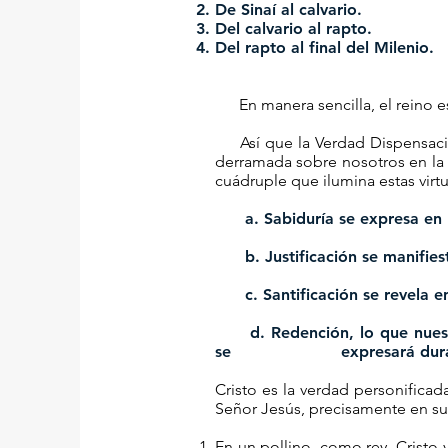
De Sinaí al calvario.
Del calvario al rapto.
Del rapto al final del Milenio.
En manera sencilla, el reino es l
Así que la Verdad Dispensaciona
derramada sobre nosotros en la f
cuádruple que ilumina estas vir
a. Sabiduría se expresa en la p
b. Justificación se manifiesta 
c. Santificación se revela en 
d. Redención, lo que nuestro
se expresará durante la
Cristo es la verdad personifica
Señor Jesús, precisamente en sus
En un pollino, como rey, Cristo 