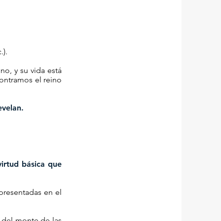
.).
o, y su vida está
contramos el reino
evelan.
irtud básica que
epresentadas en el
o del monte de las